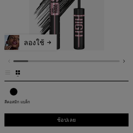
ลองใช้
สีคอสมิก แบล็ก
ช้อปเลย