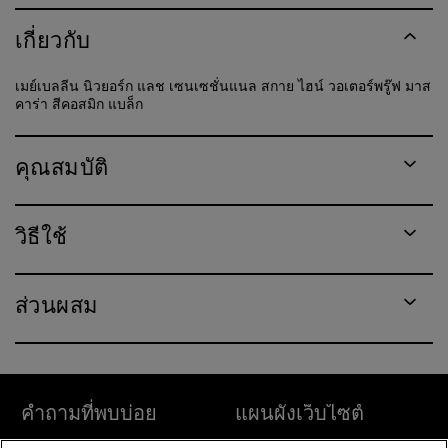
เกี่ยวกับ
เมย์เบลลีน นิวยอร์ก แลช เซนเซชั่นแนล สกาย ไฮน์ วอเตอร์พรู๊ฟ มาส
คาร่า สีคอสมิก แบล็ก
คุณสมบัติ
วิธีใช้
ส่วนผสม
คำถามที่พบบ่อย
แผนผังเว็บไซต์