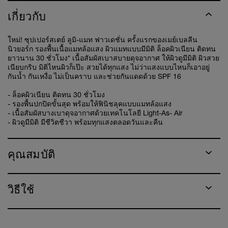
เกี่ยวกับ
ใหม่! ซุปเปอร์สเตย์ ลูมิ-แมท ฟาวเดชั่น ครั้งแรกของเมย์เบลลีน
นิวยอร์ก รองพื้นเนื้อแมทล้อแสง ผิวแมทแบบมีมิติ ล็อคผิวเนียน ติดทน
ยาวนาน 30 ชั่วโมง* เนื้อสัมผัสเบาสบายดุจอากาศ ให้ผิวดูมีมิติ ผิวสวย
เนียบกริบ มิติไหนผิวก็เป๊ะ สวยได้ทุกแสง ไม่ว่าแสงแบบไหนก็เอาอยู่
กันน้ำ กันเหงื่อ ไม่เป็นคราบ และช่วยกันแดดด้วย SPF 16
- ล็อคผิวเนียน ติดทน 30 ชั่วโมง
- รองพื้นปกปิดขั้นสุด พร้อมให้ฟินิชลุคแบบแมทล้อแสง
- เนื้อสัมผัสบางเบาดุจอากาศด้วยเทคโนโลยี Light-As- Air
- ผิวดูมีมิติ มีชีวิตชีวา พร้อมทุกแสงตลอดวันและคืน
คุณสมบัติ
วิธีใช้