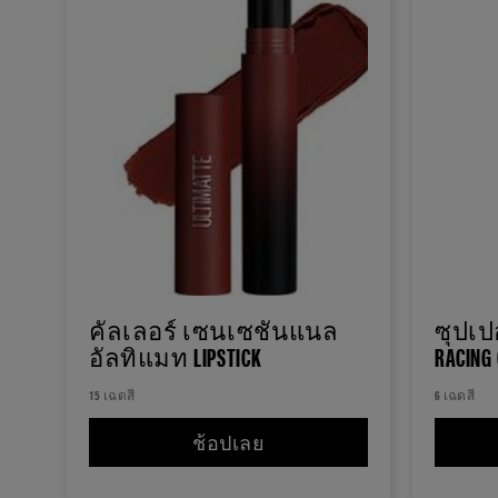
คัลเลอร์ เซนเซชั่นแนล
ซุปเปอ
อัลทิแมท LIPSTICK
RACING 
15 เฉดสี
6 เฉดสี
ช้อปเลย
คัลเลอร์ เซนเซชั่นแนล อัลท