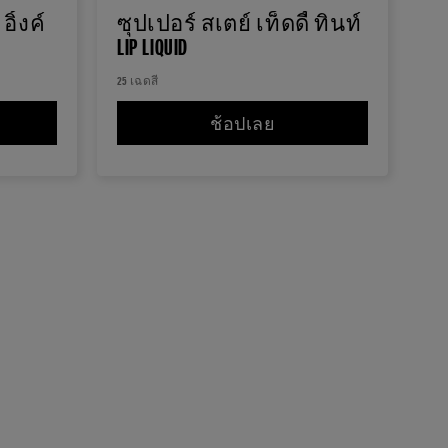
อิ้งค์
ซุปเปอร์ สเตย์ เท็ดดี้ ทินท์
LIP LIQUID
25 เฉดสี
อร์ สเตย์ ไวนิล อิ้งค์ รุ่น LIMITED EDITION
ช้อปเลย
ซุปเปอร์ สเตย์ เท็ดดี้ ทิน