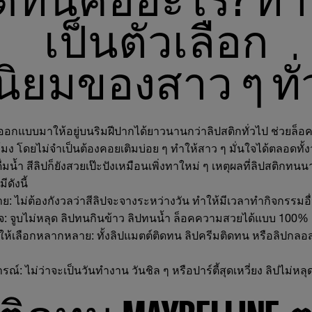
เป็นตัวเลือก
ิยมของสาว ๆ ทั
ี่ออกแบบมาให้อยู่บนริมฝีปากได้ยาวนานกว่าลิปสติกทั่วไป ช่วยล็อ
มง โดยไม่จำเป็นต้องคอยเติมบ่อย ๆ ทำให้สาว ๆ มั่นใจได้ตลอดทั้ง
มน้ำ สีลิปก็ยังสวยเป๊ะปังเหมือนเพิ่งทาใหม่ ๆ เหตุผลที่ลิปสติกท
ดังนี้
าย
: ไม่ต้องกังวลว่าสีลิปจะจางระหว่างวัน ทำให้มีเวลาทำกิจกรรมอื่น
จ
: จูบไม่หลุด ลิปทนกินข้าว ลิปทนน้ำ ล็อคความสวยได้แบบ 100%
ัสให้เลือกหลากหลาย
: ทั้งลิปแมตต์ติดทน ลิปครีมติดทน หรือลิปกล
ารณ์
: ไม่ว่าจะเป็นวันทำงาน วันชิล ๆ หรือปาร์ตี้สุดเหวี่ยง ลิปไม่หลุด