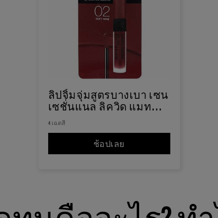
ลิปจิ้มจุ่มสูตรบางเบา เซน
เซชั่นแนล ลิควิด แมท
แบบซอง LIP LIQUID
4 เฉดสี
ช้อปเลย
ลิปจิ้มจุ่มสูตรบางเบา เ
ิดทนคืออะไร? ทำ