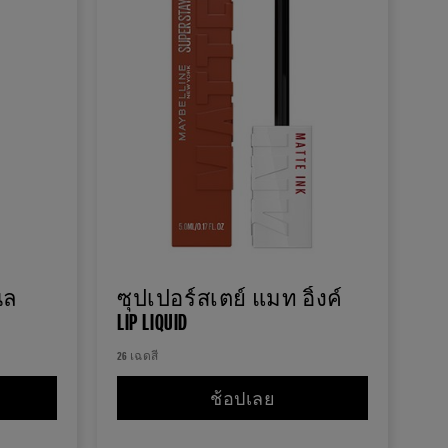
ิล
ซุปเปอร์สเตย์ แมท อิ้งค์
LIP LIQUID
26 เฉดสี
ปอร์ สเตย์ ไวนิล อิ้งค์ BOBA COLLECTION
ช้อปเลย
ซุปเปอร์สเตย์ แมท อิ้งค์