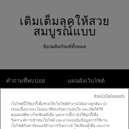
เติมเต็มลุคให้สวย
สมบูรณ์แบบ
ช้อปผลิตภัณฑ์ทั้งหมด
คำถามที่พบบ่อย
แผนผังเว็บไซต์
ค้นหา
ค้นหาร้านค้า
ทําต่อไปโดยไม่ยอมรับ
เว็บไซต์นี้ใช้คุกกี้เพื่อช่วยให้เว็บไซต์ทำงานได้อย่างถูกต้อง นำ
เสนอเนื้อหาและโฆษณาที่ตรงกับความสนใจ และเปิดให้ใช้
ข้อกำหนดและเงื่อนไขสำหรับการใช้
การตั้งค่าคุกกี้
เว็บไซต์
คุณสมบัติทางโซเชียลมีเดีย นอกจากนี้เรายังใช้คุกกี้เพื่อ
วิเคราะห์การเข้าชมเว็บไซต์ และอาจแบ่งปันข้อมูลการใช้งาน
เว็บไซต์กับพาร์ทเนอร์ด้านการวิเคราะห์ โซเชียลมีเดีย และการ