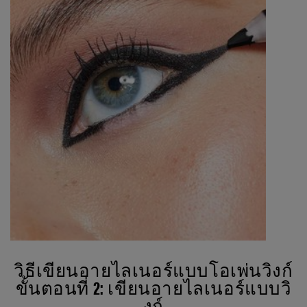
วิธีเขียนอายไลเนอร์แบบโอเพ่นวิงก์
ขั้นตอนที่ 2: เขียนอายไลเนอร์แบบวิ
งก์