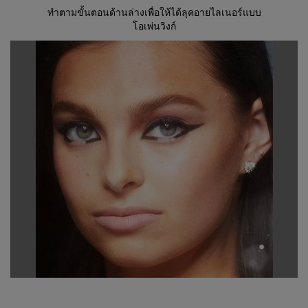
ทําตามขั้นตอนด้านล่างเพื่อให้ได้ลุคอายไลเนอร์แบบ
โอเพ่นวิงก์