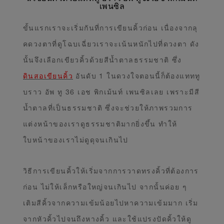
เพนซิล
ขั้นแรกเราจะเริ่มกันที่การเขียนคิ้วก่อน เนื่องจากลุ
คดวงตาที่ดูโฉบเฉี่ยวเราจะเน้นหนักไปที่ดวงตา ดัง
นั้นจึงเลือกเขียวคิ้วด้วยสีน้ำตาลธรรมชาติ ซึ่ง
ดินสอเขียนคิ้ว
อันดับ 1 ในดวงใจตอนนี้ก็ต้องแทททู
บราว อัพ ทู 36 เอช พิกเม้นท์ เพนซิลเลย เพราะมีสี
น้ำตาลที่เป็นธรรมชาติ ซึ่งจะช่วยให้ภาพรวมการ
แต่งหน้าของเราดูธรรมชาติมากยิ่งขึ้น ทำให้
ใบหน้าของเราไม่ดูดุจนเกินไป
วิธีการเขียนคิ้วให้เริ่มจากการวาดทรงคิ้วที่ต้องการ
ก่อน ไม่ให้เล็กหรือใหญ่จนเกินไป จากนั้นค่อย ๆ
เติมสีคิ้วจากความเข้มน้อยไปหาความเข้มมาก เริ่ม
จากหัวคิ้วไปจนถึงหางคิ้ว และใช้แปรงปัดคิ้วให้ดู