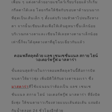
เพื่อน ๆ แต่งตาด้วยอายแชโดว์เรียบร้อยแล้วก็เริ่ม
กรีดตาได้เลย โดยกรีดให้ชิดกับขอบตาด้านบนมาก
ที่สุดเป็นเส้นเล็ก ๆ ตั้งแต่บริเวณหัวตาไปจนถึงหาง
ตา จากนั้นเขียนเติมเพื่อให้เส้นดูหนาขึ้นเล็กน้อย
บริเวณกลางตาและเขียนให้เลยหางตามาเล็กน้อย
เท่านี้ก็จะได้ลุคดวงตาที่ดูโฉบเฉี่ยวกันแล้ว
คอมพลีตลุคด้วย แลช เซนเซชั่นแนล สกาย ไฮน์
วอเตอร์พรู๊ฟ มาสคาร่า
ขั้นตอนสุดท้ายในการคอมพลีตลุควันนี้คือการปัด
ขนตาให้ยาวพุ่ง เพิ่มมิติให้กับดวงตาของเรา ซึ่ง
มาสคาร่า
ที่ใช้แน่นอนว่าต้องเป็น แลช เซนเซ
ชั่นแนล สกาย ไฮน์ วอเตอร์พรู๊ฟ มาสคาร่า ที่ยิ่งปัด
ยิ่งพุ่ง ให้ขนตายาวเรียงสวยแบบเส้นต่อเส้น แถมยัง
กันน้ำตลอด 24 ชั่วโมงอีกด้วย