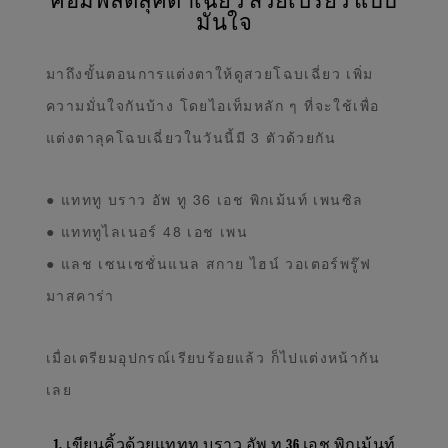
มั่นใจ
มาถึงขั้นตอนการแต่งตาให้ดูสวยโฉบเฉี่ยว เพิ่ม
ความมั่นใจกันบ้าง โดยไอเท็มหลัก ๆ ที่จะใช้เพื่อ
แต่งตาลุคโฉบเฉี่ยวในวันนี้มี 3 ตัวด้วยกัน
● แทททู บราว อัพ ทู 36 เอช พิกเม้นท์ เพนซิล
● แทททูไลเนอร์ 48 เอช เพน
● แลช เซนเซชั่นแนล สกาย ไฮน์ วอเตอร์พรู๊ฟ
มาสคาร่า
เมื่อเตรียมอุปกรณ์เรียบร้อยแล้ว ก็ไปแต่งหน้ากัน
เลย
1. เขียนคิ้วด้วยแทททู บราว อัพ ทู 36 เอช พิกเม้นท์