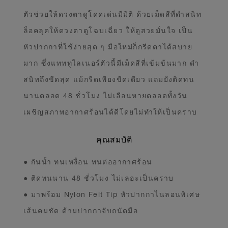
ตัวช่วยให้ดวงตาดูโดดเด่นมีมิติ ด้วยเม็ดสีที่ดำสนิท
ล็อคลุคให้ดวงตาดูโฉบเฉี่ยว ให้ดูสวยมั่นใจ เป็น
หัวปากกาที่ใช้ง่ายสุด ๆ มือใหม่ก็กรีดตาได้สบาย
มาก ซึ่งแทททูไลเนอร์ตัวนี้มีเม็ดสีที่เข้มข้นมาก ดำ
สนิทถึงขีดสุด แม้กรีดเพียงขีดเดียว แถมยังติดทน
นานตลอด 48 ชั่วโมง ไม่เลือนหายตลอดทั้งวัน
เผชิญสภาพอากาศร้อนได้ดีโดยไม่ทำให้เป็นคราบ
คุณสมบัติ
● กันน้ำ ทนเหงื่อน ทนต่ออากาศร้อน
● ติดทนนาน 48 ชั่วโมง ไม่เลอะเป็นคราบ
● มาพร้อม Nylon Felt Tip หัวปากกาไนลอนพิเศษ
เส้นคมชัด ด้ามปากกาจับถนัดมือ