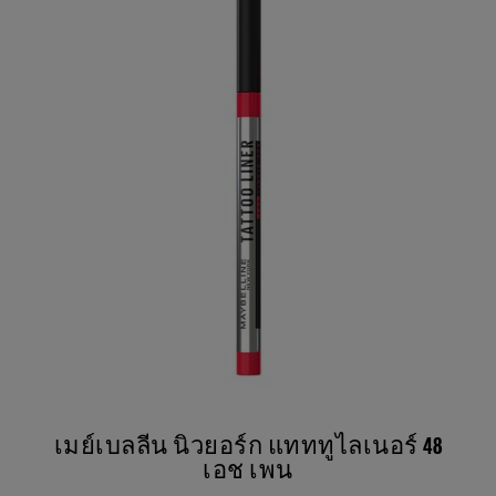
เมย์เบลลีน นิวยอร์ก แทททูไลเนอร์ 48
เอช เพน