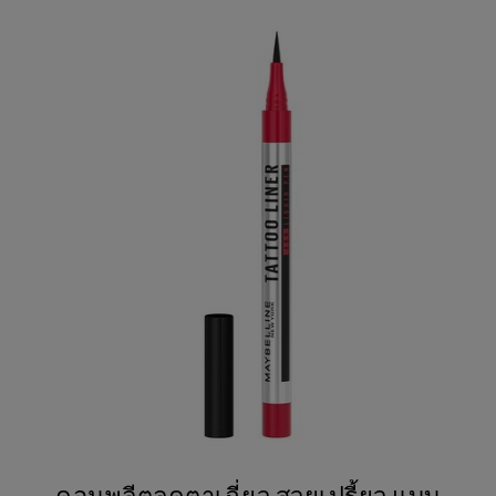
คอมพลีตลุคตาเฉี่ยว สวยเปรี้ยว แบบ