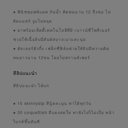
● ฟินิชซอฟท์แมท กันน้ำ ติดทนนาน 12 ถึงชม ไม่
ติดแมสก์ จูบไม่หลุด
● มาพร้อมเท็ดดี้เทคโนโลยีที่มี เบาวน์ซี่โพลีเมอร์
ช่วยให้เนื้อลิปมีสัมผัสบางเบาและนุ่ม
● คัลเลอร์ฮักกิ้ง เฟล็กซี่ฟิล์มช่วยให้ลิปมีความติด
ทนยาวนาน 12ชม โดยไม่ทรานส์เฟอร์
สีลิปแนะนำ
สีลิปแนะนำ ได้แก่
● 15 skinnydip สีนู้ดละมุน ทาได้ทุกวัน
● 30 coquettish สีแดงสดใส ทายังไงก็ไม่เบื่อ หน้า
ไบรท์ขึ้นทันที