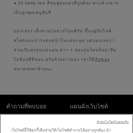
● 25 baby-tee สีชมพูอมแดงที่ถูกต้อง ทาแล้วกลาย
เป็นลูกคุณหนูทันที
บอกเลยว่าทั้งสามรุ่นสวยไม่แพ้กัน ขึ้นอยู่กับไลฟ์
สไตล์และการแต่งหน้าในแต่ละลุค แต่บอกเลยว่า
สวยเป๊ะทุกรุ่นแน่นอน สาว ๆ ชอบรุ่นไหนก็อย่าลืม
ไปช้อปสีที่ชอบ หรือถ้าอยากลอง เขาก็มี
ลิปซอง
ขนาดพกพาด้วยนะ
คำถามที่พบบ่อย
แผนผังเว็บไซต์
ค้นหา
ค้นหาร้านค้า
ทําต่อไปโดยไม่ยอมรับ
เว็บไซต์นี้ใช้คุกกี้เพื่อช่วยให้เว็บไซต์ทำงานได้อย่างถูกต้อง นำ