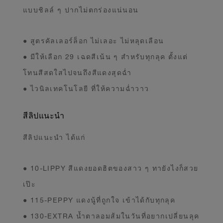
แบบชิลล์ ๆ ปากไม่ตกร่องแน่นอน
● สูตรคัลเลอร์ล็อก ไม่เลอะ ไม่หลุดเลือน
● มีให้เลือก 29 เฉดสีเน้น ๆ สำหรับทุกลุค ตั้งแต่
โทนสีสดใสไปจนถึงสีแดงสุดฉ่ำ
● ไวนิลเทคโนโลยี ที่ให้ความฉ่ำวาว
สีลิปแนะนำ
สีลิปแนะนำ ได้แก่
● 10-LIPPY สีแดงยอดฮิตของสาว ๆ ทายังไงก็สวย
เป๊ะ
● 115-PEPPY แดงนู้ที่ถูกใจ เข้าได้กับทุกลุค
● 130-EXTRA น้ำตาลอมส้มในวันที่อยากเปลี่ยนลุค