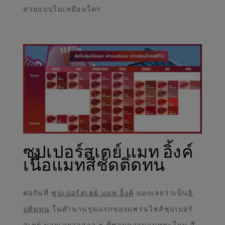
สวยแบบไม่เหมือนใคร
ซุปเปอร์สเตย์ แมท อิ้งค์
เนื้อแมทสีชัดติดทน
ต่อกันที่
ซุปเปอร์สเตย์ แมท อิ้งค์
บอกเลยว่าเป็น
ลิ
ปติดทน
ในตำนานรุ่นแรกของแฟรนไชส์ซุปเปอร์
สเตย์ บอกเลยว่าสาว ๆ ที่ชอบความแมทตะโกน สี